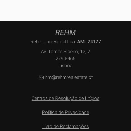
REHM
Rehm Unipessoal Lda.
AMI: 24127
Av. Tomás Ribeiro, 12, 2
2790-466
Lisboa
hm@rehmrealestate.pt
Centros de Resolução de Litígios
Política de Privacidade
Livro de Reclamações