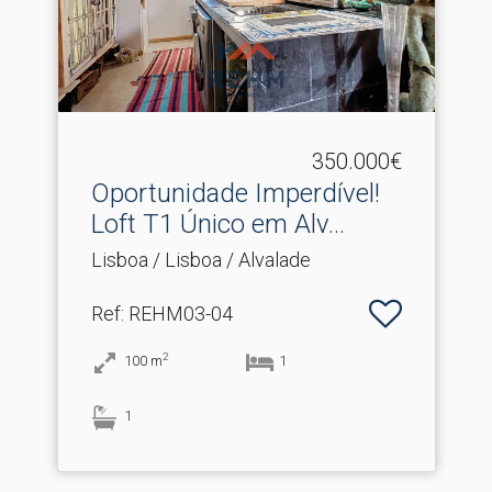
350.000€
Oportunidade Imperdível!
Loft T1 Único em Alv.​..
Lisboa / Lisboa / Alvalade
Ref
: REHM03-04
2
100
m
1
1