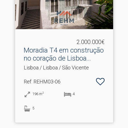
2.000.000€
Moradia T4 em construção
no coração de Lisboa.​..
Lisboa / Lisboa / São Vicente
Ref
: REHM03-06
2
196
m
4
5