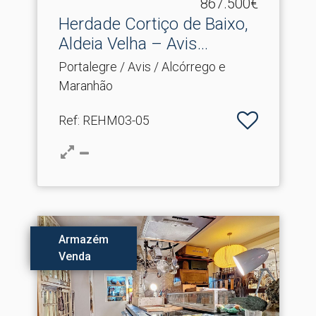
867.500€
Herdade Cortiço de Baixo,
Aldeia Velha – Avis.​..
Portalegre / Avis / Alcórrego e
Maranhão
Ref
: REHM03-05
Armazém
Venda