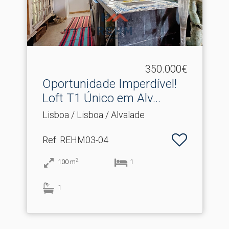
350.000€
Oportunidade Imperdível!
Loft T1 Único em Alv.​..
Lisboa / Lisboa / Alvalade
Ref
: REHM03-04
2
100
m
1
1