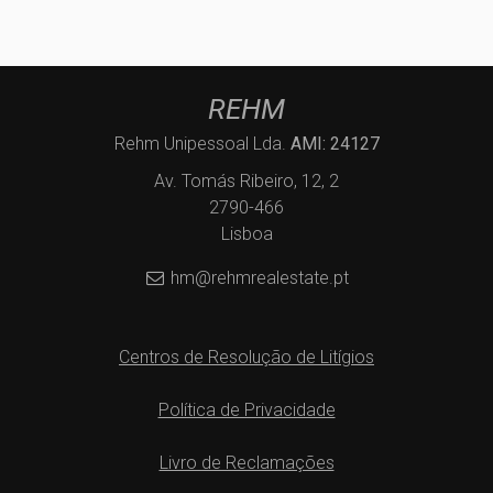
REHM
Rehm Unipessoal Lda.
AMI: 24127
Av. Tomás Ribeiro, 12, 2
2790-466
Lisboa
hm@rehmrealestate.pt
Centros de Resolução de Litígios
Política de Privacidade
Livro de Reclamações