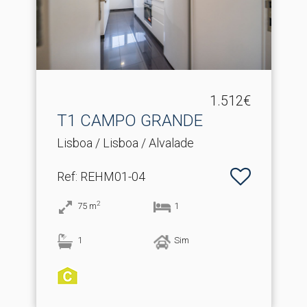
1.512€
T1 CAMPO GRANDE
Lisboa / Lisboa / Alvalade
Ref
: REHM01-04
2
75
m
1
1
Sim