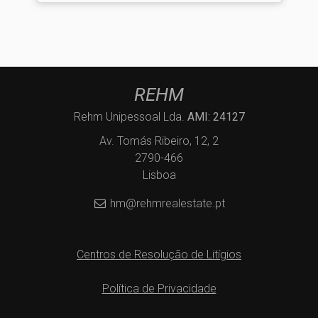
REHM
Rehm Unipessoal Lda.
AMI: 24127
Av. Tomás Ribeiro, 12, 2
2790-466
Lisboa
hm@rehmrealestate.pt
Centros de Resolução de Litígios
Política de Privacidade