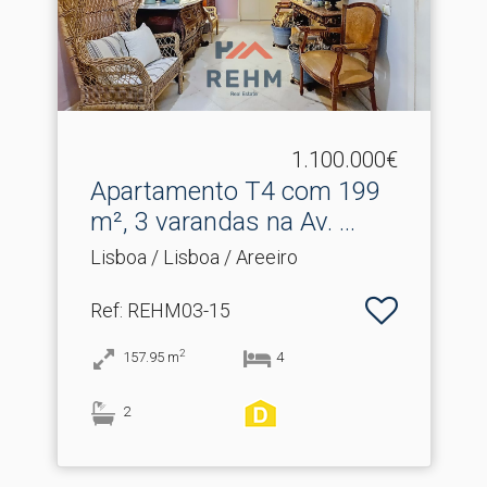
1.100.000€
Apartamento T4 com 199
m², 3 varandas na Av.​ ...
Lisboa / Lisboa / Areeiro
Ref
: REHM03-15
2
157.95
m
4
2