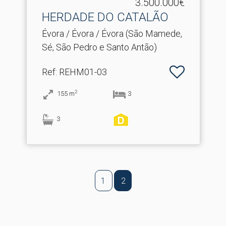
3.500.000€
HERDADE DO CATALÃO
Évora / Évora / Évora (São Mamede,
Sé, São Pedro e Santo Antão)
Ref
: REHM01-03
2
155
m
3
3
1
2