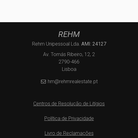
REHM
Rehm Unipessoal Lda.
AMI: 24127
Av. Tomás Ribeiro, 12, 2
2790-466
Lisboa
hm@rehmrealestate.pt
Centros de Resolução de Litígios
Política de Privacidade
Livro de Reclamações