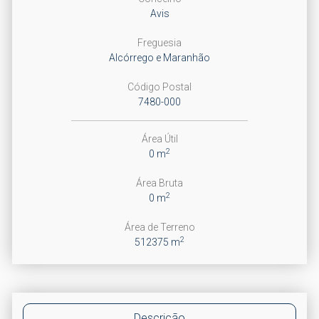
Avis
Freguesia
Alcórrego e Maranhão
Código Postal
7480-000
Área Útil
2
0 m
Área Bruta
2
0 m
Área de Terreno
2
512375 m
Descrição