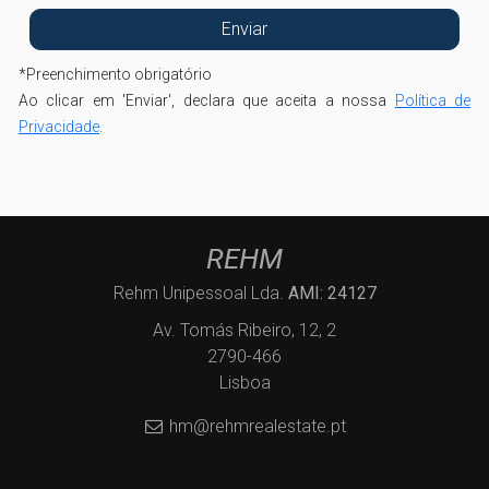
*
Preenchimento obrigatório
Ao clicar em 'Enviar', declara que aceita a nossa
Política de
Privacidade
.
REHM
Rehm Unipessoal Lda.
AMI: 24127
Av. Tomás Ribeiro, 12, 2
2790-466
Lisboa
hm@rehmrealestate.pt